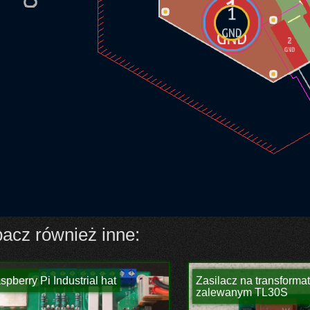
acz również inne:
spberry Pi Industrial hat
Zasilacz na transforma
zalewanym TL30S