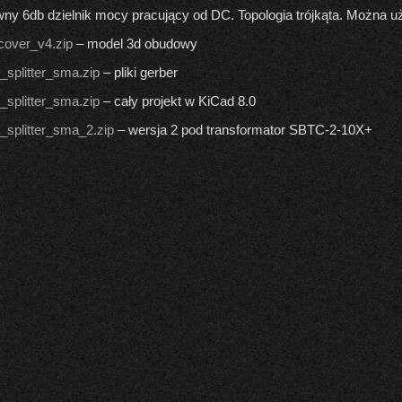
ny 6db dzielnik mocy pracujący od DC. Topologia trójkąta. Można 
over_v4.zip
– model 3d obudowy
_splitter_sma.zip
– pliki gerber
_splitter_sma.zip
– cały projekt w KiCad 8.0
_splitter_sma_2.zip
– wersja 2 pod transformator SBTC-2-10X+