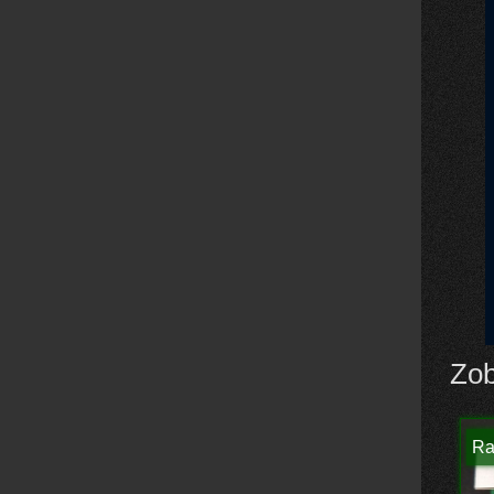
Zob
Ra