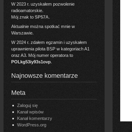
W 2023 r. uzyskałem pozwolenie
radioamatorskie.
Mój znak to
SP57A
.
Aktualnie można spotkać mnie w
Warszawie.
W 2024 r. zdałem egzamin i uzyskałem
uprawnienia pilota BSP w kategoriach A1
oraz A3. Mój numer operatora to
POLkg53iy93s1ovp
.
Najnowsze komentarze
Meta
Zaloguj się
Kanał wpisów
Kanał komentarzy
WordPress.org