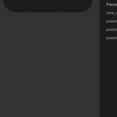
Pasyw
sma_c
power
power
power