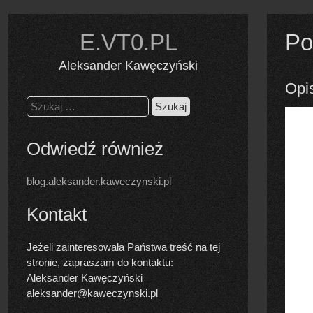
Skip
to
E.VT0.PL
Po
content
Aleksander Kawęczyński
Opi
Szukaj:
Odwiedź również
blog.aleksander.kaweczynski.pl
Kontakt
Jeżeli zainteresowała Państwa treść na tej
stronie, zapraszam do kontaktu:
Aleksander Kawęczyński
aleksander@kaweczynski.pl