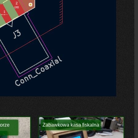
torze
Zabawkowa kasa fiskalna