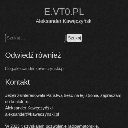
Skip
E.VT0.PL
to
content
Aleksander Kawęczyński
Szukaj:
Odwiedź również
blog.aleksander.kaweczynski.pl
Kontakt
Jeżeli zainteresowała Państwa treść na tej stronie, zapraszam
do kontaktu:
Aleksander Kawęczyński
aleksander@kaweczynski.pl
W 2023 r. uzyskałem pozwolenie radioamatorskie.