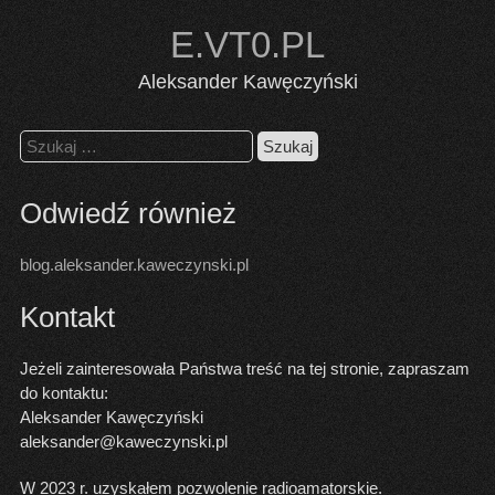
Skip
E.VT0.PL
to
content
Aleksander Kawęczyński
Szukaj:
Odwiedź również
blog.aleksander.kaweczynski.pl
Kontakt
Jeżeli zainteresowała Państwa treść na tej stronie, zapraszam
do kontaktu:
Aleksander Kawęczyński
aleksander@kaweczynski.pl
W 2023 r. uzyskałem pozwolenie radioamatorskie.